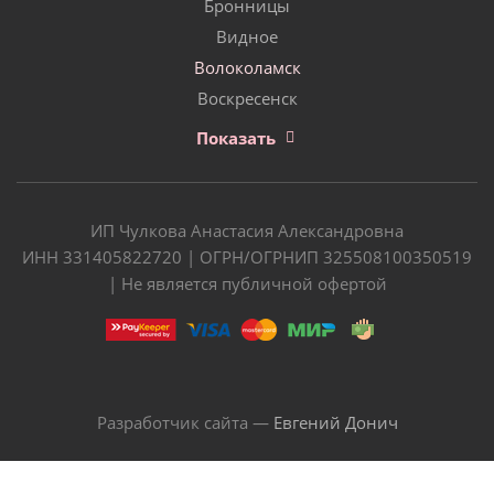
Бронницы
Видное
Волоколамск
Воскресенск
Показать
ИП Чулкова Анастасия Александровна
ИНН 331405822720 | ОГРН/ОГРНИП 325508100350519
| Не является публичной офертой
Разработчик сайта —
Евгений Донич