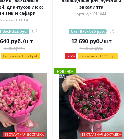
ммии, лаймовых
лавандовых роз, эустом и
ей, диантусов люкс
эвкалипта
ин Тик и сафари
Артикул: 011844
Артикул: 011856
hBack 332 руб.
?
CashBack 635 руб.
?
 640
руб.
/шт
12 690
руб.
/шт
8 300 руб.
15 863 руб.
Экономия 1 660 руб.
-25%
Экономия 3 173 руб.
НОВИНКА
БЕСПЛАТНАЯ ДОСТАВКА
БЕСПЛАТНАЯ ДОСТАВКА