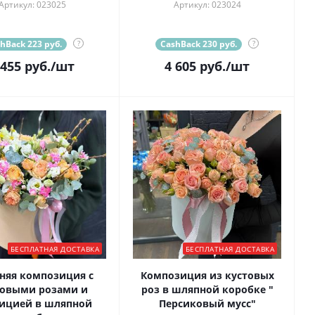
Артикул: 023025
Артикул: 023024
hBack 223 руб.
?
CashBack 230 руб.
?
 455
руб.
/шт
4 605
руб.
/шт
БЕСПЛАТНАЯ ДОСТАВКА
БЕСПЛАТНАЯ ДОСТАВКА
няя композиция с
Композиция из кустовых
товыми розами и
роз в шляпной коробке "
ицией в шляпной
Персиковый мусс"