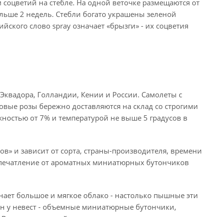
 соцветий на стебле. На одной веточке размещаются от
ольше 2 недель. Стебли богато украшены зеленой
ийского слово spray означает «брызги» - их соцветия
Эквадора, Голландии, Кении и России. Самолеты с
вые розы бережно доставляются на склад со строгими
ностью от 7% и температурой не выше 5 градусов в
ов» и зависит от сорта, страны-производителя, времени
 впечатление от ароматных миниатюрных бутончиков
нает большое и мягкое облако - настолько пышные эти
ен у невест - объемные миниатюрные бутончики,