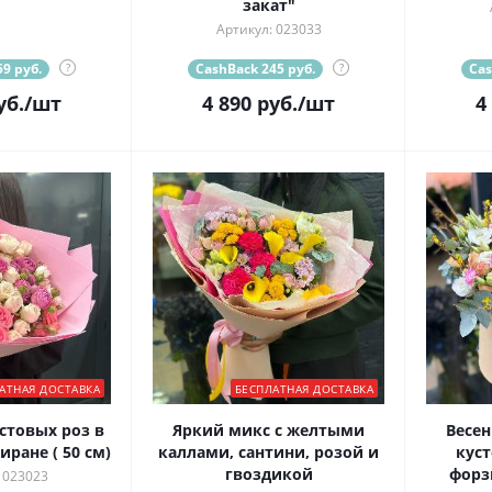
закат"
Артикул: 023033
9 руб.
?
CashBack 245 руб.
?
Cas
уб.
/шт
4 890
руб.
/шт
4
АТНАЯ ДОСТАВКА
БЕСПЛАТНАЯ ДОСТАВКА
стовых роз в
Яркий микс с желтыми
Весен
ране ( 50 см)
каллами, сантини, розой и
кус
гвоздикой
форз
 023023