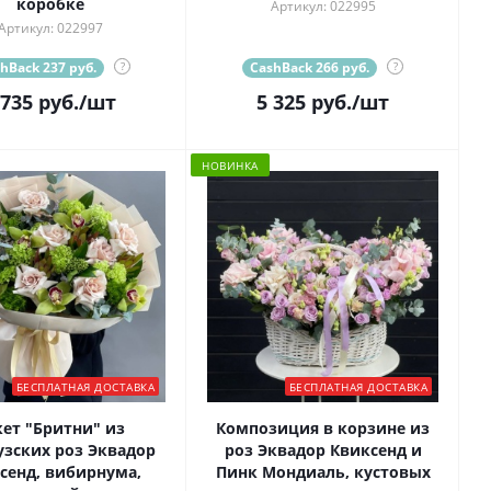
коробке
Артикул: 022995
Артикул: 022997
hBack 237 руб.
?
CashBack 266 руб.
?
 735
руб.
/шт
5 325
руб.
/шт
НОВИНКА
БЕСПЛАТНАЯ ДОСТАВКА
БЕСПЛАТНАЯ ДОСТАВКА
кет "Бритни" из
Композиция в корзине из
зских роз Эквадор
роз Эквадор Квиксенд и
сенд, вибирнума,
Пинк Мондиаль, кустовых