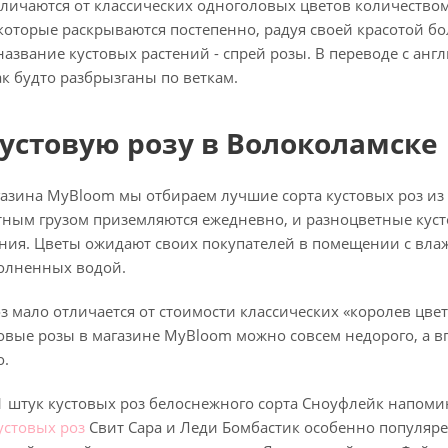
личаются от классических одноголовых цветов количеством
 которые раскрываются постепенно, радуя своей красотой б
название кустовых растений - спрей розы. В переводе с англ
к будто разбрызганы по веткам.
устовую розу в Волоколамске
азина MyBloom мы отбираем лучшие сорта кустовых роз из 
ным грузом приземляются ежедневно, и разноцветные кусто
ния. Цветы ожидают своих покупателей в помещении с влаж
полненных водой.
з мало отличается от стоимости классических «королев цвет
стовые розы в магазине MyBloom можно совсем недорого, а
о.
1 штук кустовых роз белоснежного сорта Сноуфлейк напоми
кустовых роз
Свит Сара и Леди Бомбастик особенно популяр