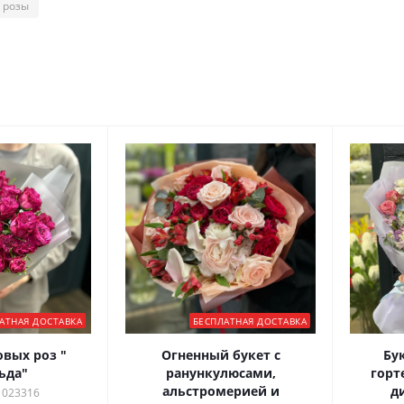
 розы
АТНАЯ ДОСТАВКА
БЕСПЛАТНАЯ ДОСТАВКА
овых роз "
Огненный букет с
Бук
ьда"
ранункулюсами,
горт
альстромерией и
д
 023316