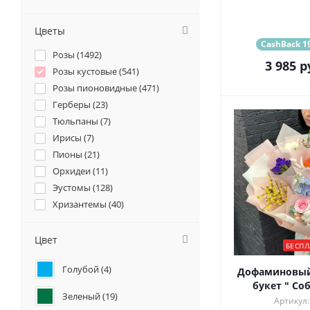
Цветы
CashBack 19
Розы (
1492
)
3 985
р
Розы кустовые (
541
)
Розы пионовидные (
471
)
Герберы (
23
)
Тюльпаны (
7
)
Ирисы (
7
)
Пионы (
21
)
Орхидеи (
11
)
Эустомы (
128
)
Хризантемы (
40
)
Ромашки (
14
)
Ранункулюсы (
16
)
Цвет
БЕСПЛ
Альстромерии (
49
)
Голубой (
4
)
Гортензии (
55
)
Дофаминовый
букет " Со
Лилии (
4
)
Зеленый (
19
)
Артикул:
Подсолнухи (
1
)