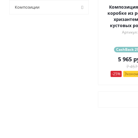
9 (
15
)
Композиция
Композиции
коробке из р
хризантем
кустовых ро
Артикул:
CashBack 29
5 965
р
7 457
-25%
Эконом