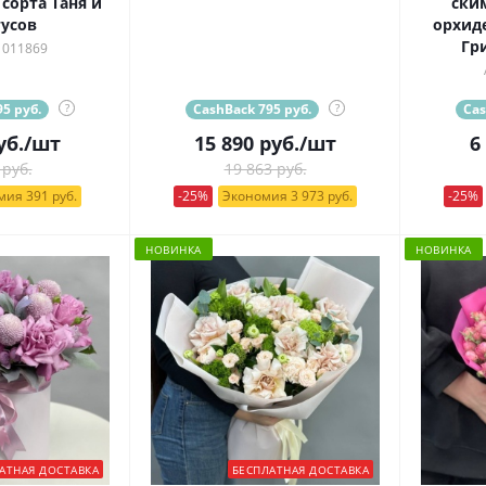
сорта Таня и
ски
усов
орхид
Гр
 011869
5 руб.
?
CashBack 795 руб.
?
Cas
уб.
/шт
15 890
руб.
/шт
6
 руб.
19 863 руб.
ия 391 руб.
-25%
Экономия 3 973 руб.
-25%
НОВИНКА
НОВИНКА
АТНАЯ ДОСТАВКА
БЕСПЛАТНАЯ ДОСТАВКА