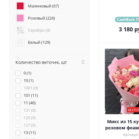
Анемоны (
4
)
Малиновый (
67
)
Гвоздики (
91
)
Розовый (
224
)
Геогрины (
2
)
CashBack 15
Гипсофилы (
3
)
3 180
р
Серебро (
0
)
Каллы (
3
)
Маттиола (
53
)
Белый (
129
)
Нарциссы (
2
)
Красный (
55
)
Фрезия (
10
)
Количество веточек, шт
Бордовый (
11
)
0 (
1
)
Желтый (
34
)
10 (
1
)
1001 (
0
)
Коралловый (
31
)
101 (
11
)
11 (
Кремовый (
40
)
112
)
121 (
0
)
БЕСПЛ
Оранжевый (
42
)
125 (
0
)
Микс из 15 ку
127 (
0
)
Персиковый (
37
)
розовом фоами
13 (
11
)
Артикул: