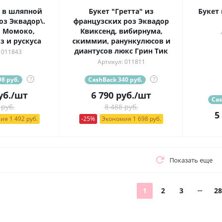
 в шляпной
Букет "Гретта" из
Букет 
оз Эквадор\.
французских роз Эквадор
 Момоко,
Квиксенд, вибирнума,
з и рускуса
скиммии, ранункулюсов и
диантусов люкс Грин Тик
 011843
Артикул: 011811
8 руб.
?
CashBack 340 руб.
?
уб.
/шт
6 790
руб.
/шт
Cas
 руб.
8 488 руб.
5
ия 1 492 руб.
-25%
Экономия 1 698 руб.
Показать еще
1
2
3
28