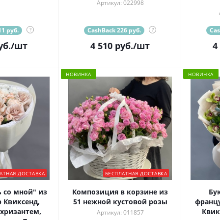
Артикул: 022998
1 руб.
?
CashBack 226 руб.
?
Cas
уб.
/шт
4 510
руб.
/шт
4
НОВИНКА
НОВИНКА
АТНАЯ ДОСТАВКА
БЕСПЛАТНАЯ ДОСТАВКА
 со мной" из
Композиция в корзине из
Бу
 Квиксенд,
51 нежной кустовой розы
францу
 хризантем,
Квик
Артикул: 011857