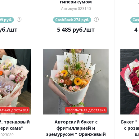
гиперикумом
Артикул: 023140
9 руб.
?
CashBack 274 руб.
?
Cas
уб.
/шт
5 485
руб.
/шт
4
АТНАЯ ДОСТАВКА
БЕСПЛАТНАЯ ДОСТАВКА
, трендовый
Авторский букет с
Букет "
бери сама"
фритиллярией и
с роз
эремурусом " Оранжевый
ш
 023089