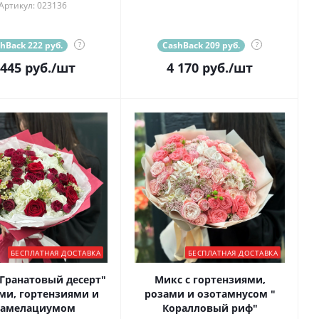
Артикул: 023136
hBack 222 руб.
?
CashBack 209 руб.
?
 445
руб.
/шт
4 170
руб.
/шт
БЕСПЛАТНАЯ ДОСТАВКА
БЕСПЛАТНАЯ ДОСТАВКА
 Гранатовый десерт"
Микс с гортензиями,
ами, гортензиями и
розами и озотамнусом "
амелациумом
Коралловый риф"