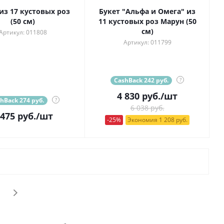
из 17 кустовых роз
Букет "Альфа и Омега" из
(50 см)
11 кустовых роз Марун (50
см)
Артикул: 011808
Артикул: 011799
CashBack 242 руб.
?
4 830
руб.
/шт
hBack 274 руб.
?
6 038 руб.
 475
руб.
/шт
-25%
Экономия 1 208 руб.