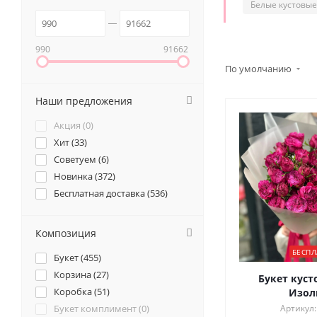
Белые кустовые
990
91662
По умолчанию
Наши предложения
Акция (
0
)
Хит (
33
)
Советуем (
6
)
Новинка (
372
)
Бесплатная доставка (
536
)
Композиция
БЕСПЛ
Букет (
455
)
Корзина (
27
)
Букет куст
Коробка (
51
)
Изол
Букет комплимент (
0
)
Артикул: