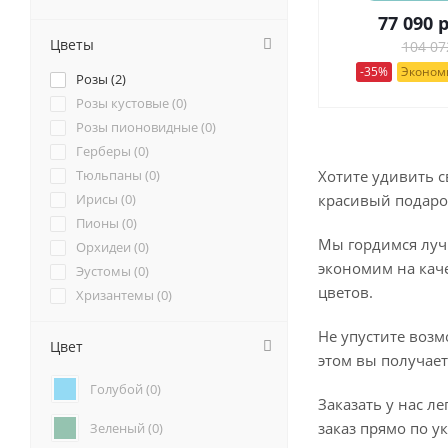
77 090
р
Цветы
104 07
-35%
Экономи
Розы (
2
)
Розы кустовые (
0
)
Розы пионовидные (
0
)
Герберы (
0
)
Хотите удивить 
Тюльпаны (
0
)
красивый подаро
Ирисы (
0
)
Пионы (
0
)
Мы гордимся луч
Орхидеи (
0
)
экономим на каче
Эустомы (
0
)
цветов.
Хризантемы (
0
)
Ромашки (
0
)
Не упустите возм
Ранункулюсы (
0
)
Цвет
этом вы получает
Альстромерии (
0
)
Голубой (
0
)
Гортензии (
0
)
Заказать у нас л
Лилии (
0
)
заказ прямо по у
Зеленый (
0
)
Подсолнухи (
0
)