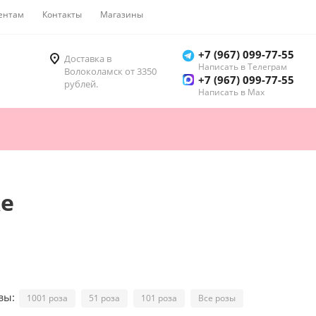
ентам
Контакты
Магазины
Как купить
+7 (967) 099-77-55
Доставка в
Написать в Телеграм
Волоколамск от 3350
+7 (967) 099-77-55
рублей.
Написать в Мах
ке
озы:
1001 роза
51 роза
101 роза
Все розы