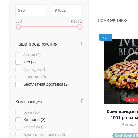
По умолчанию
990
91662
ХИТ
Наши предложения
Акция (
0
)
Хит (
2
)
Советуем (
0
)
Новинка (
0
)
Бесплатная доставка (
2
)
БЕСПЛ
Композиция
Композиция в
Букет (
0
)
1001 розы м
Корзина (
2
)
Артикул:
Коробка (
0
)
Букет комплимент (
0
)
CashBack 3 8