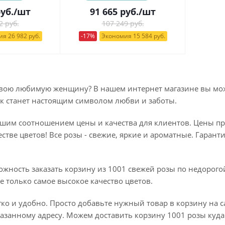
уб.
/шт
91 665
руб.
/шт
2 руб.
107 249 руб.
я 26 982 руб.
-17%
Экономия 15 584 руб.
свою любимую женщину? В нашем интернет магазине вы може
к станет настоящим символом любви и заботы.
шим соотношением цены и качества для клиентов. Цены при
стве цветов! Все розы - свежие, яркие и ароматные. Гарант
ожность заказать корзину из 1001 свежей розы по недорогой
е только самое высокое качество цветов.
егко и удобно. Просто добавьте нужный товар в корзину на 
казанному адресу. Можем доставить корзину 1001 розы куда 