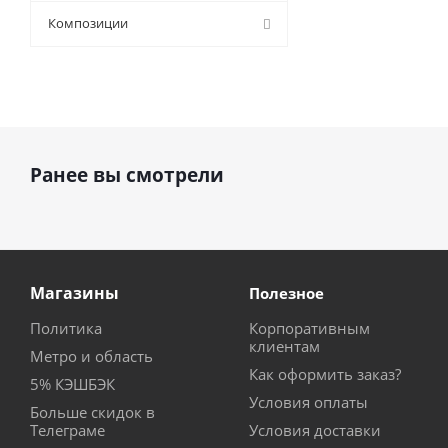
9 (
43
)
Композиции
Ранее вы смотрели
Магазины
Полезное
Политика
Корпоративным
клиентам
Метро и область
Как оформить заказ?
5% КЭШБЭК
Условия оплаты
Больше скидок в
Телеграме
Условия доставки