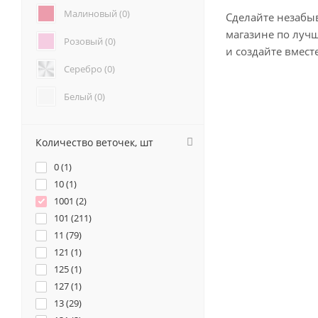
Анемоны (
0
)
Малиновый (
0
)
Сделайте незабы
Гвоздики (
0
)
магазине по луч
Розовый (
0
)
Геогрины (
0
)
и создайте вмес
Гипсофилы (
0
)
Серебро (
0
)
Каллы (
0
)
Маттиола (
0
)
Белый (
0
)
Нарциссы (
0
)
Красный (
1
)
Фрезия (
0
)
Количество веточек, шт
Бордовый (
0
)
0 (
1
)
Желтый (
0
)
10 (
1
)
1001 (
2
)
Коралловый (
0
)
101 (
211
)
11 (
Кремовый (
79
)
0
)
121 (
1
)
Оранжевый (
0
)
125 (
1
)
127 (
1
)
Персиковый (
0
)
13 (
29
)