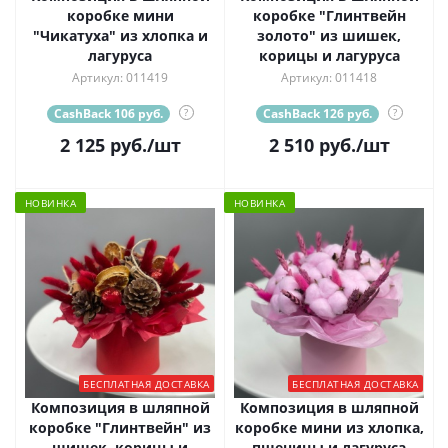
коробке мини
коробке "Глинтвейн
"Чикатуха" из хлопка и
золото" из шишек,
лагуруса
корицы и лагуруса
Артикул: 011419
Артикул: 011418
CashBack 106 руб.
?
CashBack 126 руб.
?
2 125
руб.
/шт
2 510
руб.
/шт
НОВИНКА
НОВИНКА
БЕСПЛАТНАЯ ДОСТАВКА
БЕСПЛАТНАЯ ДОСТАВКА
Композиция в шляпной
Композиция в шляпной
коробке "Глинтвейн" из
коробке мини из хлопка,
шишек, корицы и
пшеницы и лагуруса