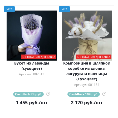
ХИТ
ХИТ
БЕСПЛАТНАЯ ДОСТАВКА
БЕСПЛАТНАЯ ДОСТАВКА
Букет из лаванды
Композиция в шляпной
(сухоцвет)
коробке из хлопка,
лагуруса и пшеницы
Артикул: 002313
(Сухоцвет)
Артикул: 001184
CashBack 73 руб.
?
CashBack 109 руб.
?
1 455
руб.
/шт
2 170
руб.
/шт