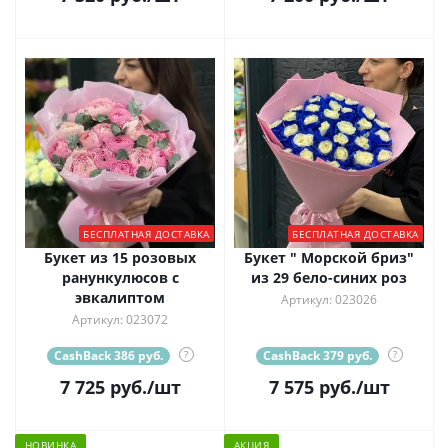
БЕСПЛАТНАЯ ДОСТАВКА
БЕСПЛАТНАЯ ДОСТАВКА
Букет из 15 розовых
Букет " Морской бриз"
ранункулюсов с
из 29 бело-синих роз
эвкалиптом
Артикул: 023026
Артикул: 023072
CashBack 386 руб.
?
CashBack 379 руб.
?
7 725
руб.
/шт
7 575
руб.
/шт
НОВИНКА
АКЦИЯ