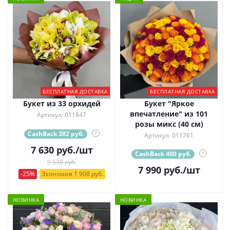
БЕСПЛАТНАЯ ДОСТАВКА
БЕСПЛАТНАЯ ДОСТАВКА
Букет из 33 орхидей
Букет "Яркое
впечатление" из 101
Артикул: 011847
розы микс (40 см)
CashBack 382 руб.
?
Артикул: 011761
7 630
руб.
/шт
CashBack 400 руб.
?
9 538 руб.
7 990
руб.
/шт
-25%
Экономия 1 908 руб.
НОВИНКА
НОВИНКА