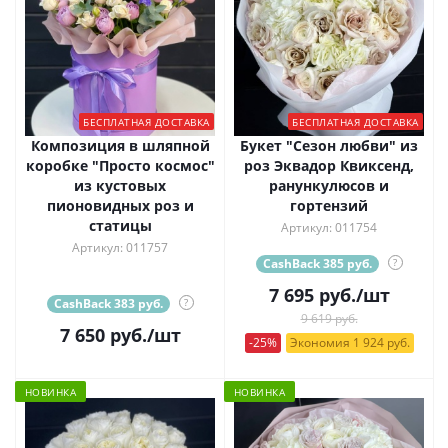
БЕСПЛАТНАЯ ДОСТАВКА
БЕСПЛАТНАЯ ДОСТАВКА
Композиция в шляпной
Букет "Сезон любви" из
коробке "Просто космос"
роз Эквадор Квиксенд,
из кустовых
ранункулюсов и
пионовидных роз и
гортензий
статицы
Артикул: 011754
Артикул: 011757
CashBack 385 руб.
?
7 695
руб.
/шт
CashBack 383 руб.
?
9 619 руб.
7 650
руб.
/шт
-25%
Экономия 1 924 руб.
НОВИНКА
НОВИНКА