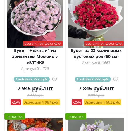
БЕСПЛАТНАЯ ДОСТАВКА
БЕСПЛАТНАЯ ДОСТАВКА
Букет "Нежный" из
Букет из 23 малиновых
хризантем Момоко и
кустовых роз (60 см)
Балтика
Артикул: 011663
Артикул: 011723
CashBack 397 руб.
?
CashBack 392 руб.
?
7 945
руб.
/шт
7 845
руб.
/шт
9 932 руб.
9 807 руб.
-25%
Экономия 1 987 руб.
-25%
Экономия 1 962 руб.
НОВИНКА
НОВИНКА