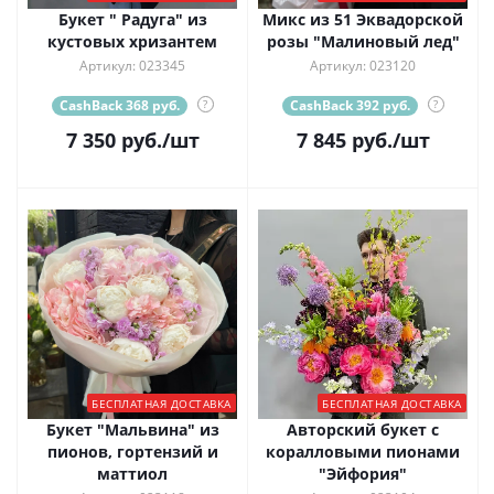
Букет " Радуга" из
Микс из 51 Эквадорской
кустовых хризантем
розы "Малиновый лед"
Артикул: 023345
Артикул: 023120
CashBack 368 руб.
?
CashBack 392 руб.
?
7 350
руб.
/шт
7 845
руб.
/шт
БЕСПЛАТНАЯ ДОСТАВКА
БЕСПЛАТНАЯ ДОСТАВКА
Букет "Мальвина" из
Авторский букет с
пионов, гортензий и
коралловыми пионами
маттиол
"Эйфория"