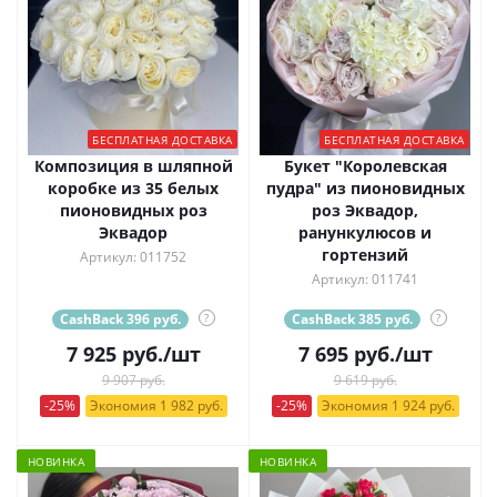
БЕСПЛАТНАЯ ДОСТАВКА
БЕСПЛАТНАЯ ДОСТАВКА
Композиция в шляпной
Букет "Королевская
коробке из 35 белых
пудра" из пионовидных
пионовидных роз
роз Эквадор,
Эквадор
ранункулюсов и
гортензий
Артикул: 011752
Артикул: 011741
CashBack 396 руб.
?
CashBack 385 руб.
?
7 925
руб.
/шт
7 695
руб.
/шт
9 907 руб.
9 619 руб.
-25%
Экономия 1 982 руб.
-25%
Экономия 1 924 руб.
НОВИНКА
НОВИНКА