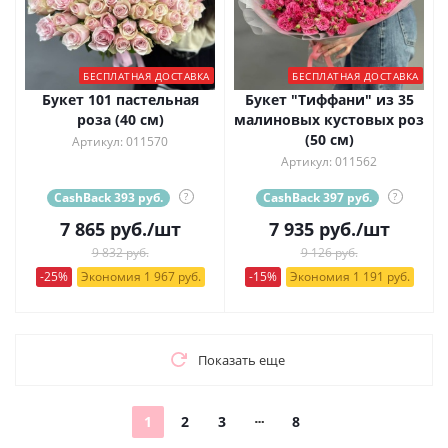
БЕСПЛАТНАЯ ДОСТАВКА
БЕСПЛАТНАЯ ДОСТАВКА
Букет 101 пастельная
Букет "Тиффани" из 35
роза (40 см)
малиновых кустовых роз
(50 см)
Артикул: 011570
Артикул: 011562
CashBack 393 руб.
?
CashBack 397 руб.
?
7 865
руб.
/шт
7 935
руб.
/шт
9 832 руб.
9 126 руб.
-25%
Экономия 1 967 руб.
-15%
Экономия 1 191 руб.
Показать еще
1
2
3
8