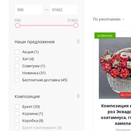
По умолчанию
990
91662
НОВИНКА
Наши предложения
Акция (
1
)
Хит (
4
)
Советуем (
1
)
Новинка (
31
)
Бесплатная доставка (
45
)
БЕСПЛ
Композиция
Композиция в
Букет (
33
)
роз Эквадо
Корзина (
1
)
озатамнуса, 
Коробка (
8
)
хамел
Букет комплимент (
0
)
Артикул: