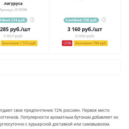
лагуруса
Артикул: 010596
hBack 314 руб.
?
CashBack 158 руб.
?
 285
руб.
/шт
3 160
руб.
/шт
7 857 руб.
3 950 руб.
Экономия 1 572 руб.
-25%
Экономия 790 руб.
 отдают свое предпочтение 72% россиян. Первое место
о оттенков. Популярности ароматным бутонам добавляет их
углосуточно с курьерской доставкой или самовывозом.