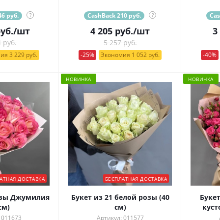
6 руб.
?
CashBack 210 руб.
?
Cas
уб.
/шт
4 205
руб.
/шт
3
 руб.
5 257 руб.
ия 3 229 руб.
-25%
Экономия 1 052 руб.
-40%
НОВИНКА
НОВИНКА
АТНАЯ ДОСТАВКА
БЕСПЛАТНАЯ ДОСТАВКА
озы Джумилия
Букет из 21 белой розы (40
Буке
см)
см)
куст
 011673
Артикул: 011577