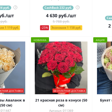
4 руб.
?
CashBack 232 руб.
?
уб.
/шт
4 630
руб.
/шт
Cas
 руб.
5 788 руб.
2
ия 1 119 руб.
-25%
Экономия 1 158 руб.
НОВИНКА
АКЦИЯ
АТНАЯ ДОСТАВКА
БЕСПЛАТНАЯ ДОСТАВКА
озы Аваланж в
21 красная роза в конусе (50
Букет
(50 см)
см)
 011447
Артикул: 011369