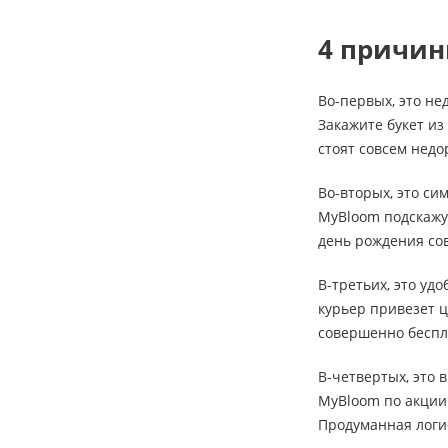
4 причин
Во-первых, это не
Закажите букет из
стоят совсем недо
Во-вторых, это си
MyBloom подскажут
день рождения сов
В-третьих, это уд
курьер привезет ц
совершенно беспл
В-четвертых, это 
MyBloom по акции 
Продуманная логи