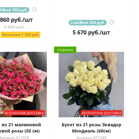
hBack 193 руб.
?
 860
руб.
/шт
CashBack 284 руб.
?
5 404 руб.
5 670
руб.
/шт
Экономия 1 544 руб.
НОВИНКА
БЕСПЛАТНАЯ ДОСТАВКА
БЕСПЛАТНАЯ ДОСТАВКА
т из 21 малиновой
Букет из 21 розы Эквадор
овой розы (50 см)
Мондиаль (60см)
Артикул: 011576
Артикул: 011549