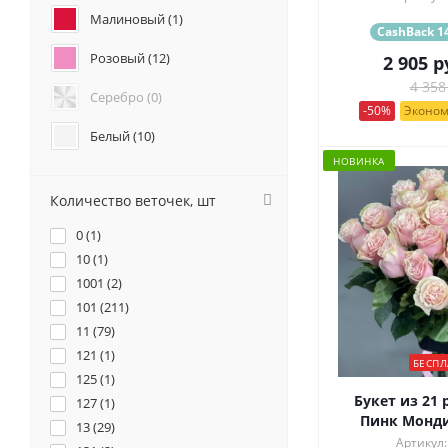
Анемоны (
1
)
Малиновый (
1
)
CashBack 14
Гвоздики (
0
)
Розовый (
12
)
2 905
р
Геогрины (
0
)
4 358
Гипсофилы (
0
)
Серебро (
0
)
Каллы (
0
)
-50%
Эконом
Маттиола (
0
)
Белый (
10
)
Нарциссы (
0
)
НОВИНКА
Красный (
10
)
Фрезия (
0
)
Количество веточек, шт
Бордовый (
2
)
0 (
1
)
Желтый (
4
)
10 (
1
)
1001 (
2
)
Коралловый (
1
)
101 (
211
)
11 (
Кремовый (
79
)
8
)
121 (
1
)
БЕСПЛ
Оранжевый (
3
)
125 (
1
)
Букет из 21 
127 (
1
)
Персиковый (
3
)
Пинк Монди
13 (
29
)
Артикул: