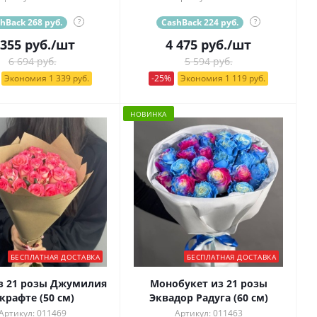
hBack 268 руб.
?
CashBack 224 руб.
?
 355
руб.
/шт
4 475
руб.
/шт
6 694 руб.
5 594 руб.
Экономия 1 339 руб.
-25%
Экономия 1 119 руб.
НОВИНКА
БЕСПЛАТНАЯ ДОСТАВКА
БЕСПЛАТНАЯ ДОСТАВКА
з 21 розы Джумилия
Монобукет из 21 розы
 крафте (50 см)
Эквадор Радуга (60 см)
Артикул: 011469
Артикул: 011463