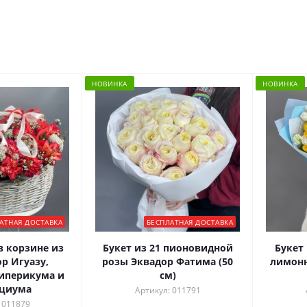
НОВИНКА
НОВИНКА
АТНАЯ ДОСТАВКА
БЕСПЛАТНАЯ ДОСТАВКА
 корзине из
Букет из 21 пионовидной
Букет 
р Игуазу,
розы Эквадор Фатима (50
лимонн
гиперикума и
см)
ациума
Артикул: 011791
 011879