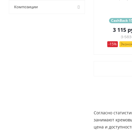
9 (
43
)
Композиции
CashBack 15
3 115
р
3 583
-15%
Эконом
Согласно статисти
занимают кремовые
цена и доступност