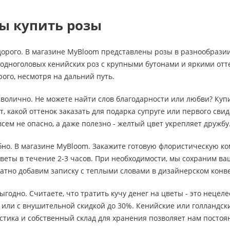
ы купить розы
дорого. В магазине MyBloom представлены розы в разнообразии
 одноголовых кенийских роз с крупными бутонами и яркими от
рого, несмотря на дальний путь.
мволично. Не можете найти слов благодарности или любви? Ку
, какой оттенок заказать для подарка супруге или первого свид
сем не опасно, а даже полезно - желтый цвет укрепляет дружбу
обно. В магазине MyBloom. Закажите готовую флористическую ко
веты в течение 2-3 часов. При необходимости, мы сохраним в
атно добавим записку с теплыми словами в дизайнерском конв
выгодно. Считаете, что тратить кучу денег на цветы - это неце
или с внушительной скидкой до 30%. Кенийские или голландски
стика и собственный склад для хранения позволяет нам посто