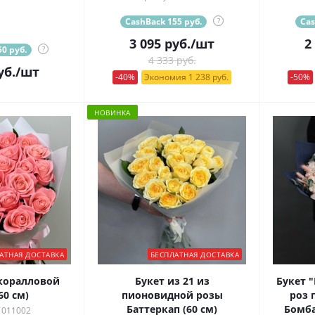
CashBack 155 руб.
?
Cas
3 095
руб.
/шт
2
0 руб.
?
4 333 руб.
уб.
/шт
-40%
Экономия 1 238 руб.
-50%
НОВИНКА
АТНАЯ ДОСТАВКА
БЕСПЛАТНАЯ ДОСТАВКА
 коралловой
Букет из 21 из
Букет 
60 см)
пионовидной розы
роз 
Баттеркап (60 см)
Бомба
 011002