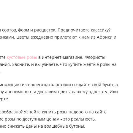
 сортов, форм и расцветок. Предпочитаете классику?
тенками. Цветы ежедневно прилетают к нам из Африки и
пите
кустовые розы
в интернет-магазине. Флористы
ания. Звоните, и вы узнаете, что купить желтые розы на
.
мпозицию из нашего каталога или создайте свой букет, а
ашу анонимность и доставим цветы вашему адресату. Или
ерте.
лесообразно? Успейте купить розы недорого на сайте
е розы по доступным ценам - это реальность.
янно снижать цены на волшебные бутоны.