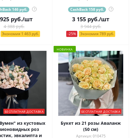
hBack 146 руб.
?
CashBack 158 руб.
?
 925
руб.
/шт
3 155
руб.
/шт
4 388 руб.
3 944 руб.
Экономия 1 463 руб.
-25%
Экономия 789 руб.
НОВИНКА
БЕСПЛАТНАЯ ДОСТАВКА
БЕСПЛАТНАЯ ДОСТАВКА
"Вумен" из кустовых
Букет из 21 розы Аваланж
пионовидных роз
(50 см)
стик, эвкалипта и
Артикул: 010475