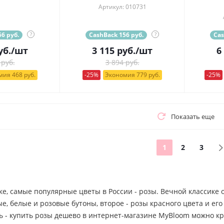
Артикул: 010731
6 руб.
?
CashBack 156 руб.
?
Cas
уб.
/шт
3 115
руб.
/шт
6
 руб.
3 894 руб.
ия 468 руб.
-25%
Экономия 779 руб.
-25%
Показать еще
1
2
3
ке, самые популярные цветы в России - розы. Вечной классике
, белые и розовые бутоны, второе - розы красного цвета и ег
ь - купить розы дешево в интернет-магазине MyBloom можно кр