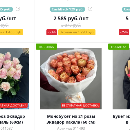
5 руб.
?
CashBack 129 руб.
?
Cas
уб.
/шт
2 585
руб.
/шт
5
 руб.
3 878 руб.
ия 1 453 руб.
-50%
Экономия 1 293 руб.
-25%
НОВИНКА
НОВИНКА
АТНАЯ ДОСТАВКА
БЕСПЛАТНАЯ ДОСТАВКА
роз Эквадор
Монобукет из 21 розы
Букет и
аль (60см)
Эквадор Кахала (60 см)
в
 011537
Артикул: 011493