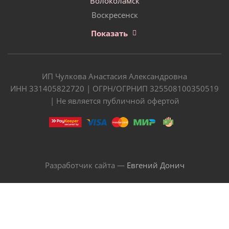
Волоколамск
Воскресенск
Показать
ИП Чулкова Анастасия Александровна
ИНН 331405822720 | ОГРН/ОГРНИП 325508100350519
| Не является публичной офертой
Разработчик сайта —
Евгений Донич