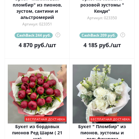
пломбир" из пионов,
розовой эустомы "
эустом, сантини и
Кенди"
альстромерий
Артикул: 023350
Артикул: 023351
CashBack 244 руб.
?
CashBack 209 руб.
?
4 870
руб.
/шт
4 185
руб.
/шт
БЕСПЛАТНАЯ ДОСТАВКА
БЕСПЛАТНАЯ ДОСТАВКА
Букет из бордовых
Букет " Пломбир" из
пионов Ред Шарм ( 21
пионов, эустомы и
шт)
дельфиниума