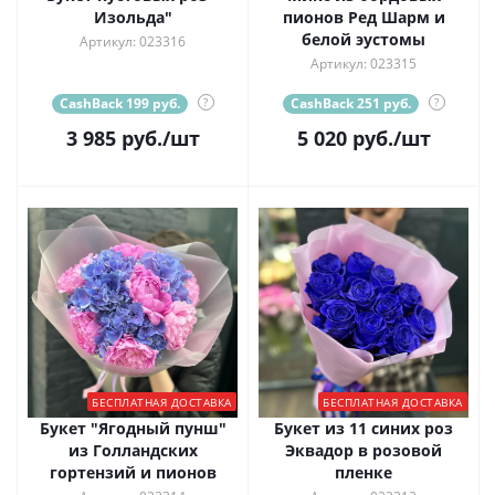
Изольда"
пионов Ред Шарм и
белой эустомы
Артикул: 023316
Артикул: 023315
CashBack 199 руб.
?
CashBack 251 руб.
?
3 985
руб.
/шт
5 020
руб.
/шт
БЕСПЛАТНАЯ ДОСТАВКА
БЕСПЛАТНАЯ ДОСТАВКА
Букет "Ягодный пунш"
Букет из 11 синих роз
из Голландских
Эквадор в розовой
гортензий и пионов
пленке