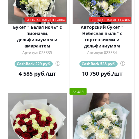
БЕСПЛАТНАЯ ДОСТАВКА
БЕСПЛАТНАЯ ДОСТАВКА
Букет " Белая ночь" с
Авторский букет "
пионами,
Небесная пыль" с
дельфиниумом и
гортензиями и
амарантом
дельфиниумом
Артикул: 023335
Артикул: 023334
CashBack 229 руб.
?
CashBack 538 руб.
?
4 585
руб.
/шт
10 750
руб.
/шт
АКЦИЯ