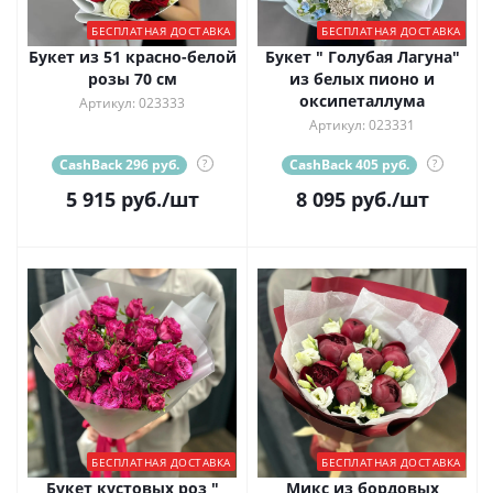
БЕСПЛАТНАЯ ДОСТАВКА
БЕСПЛАТНАЯ ДОСТАВКА
Букет из 51 красно-белой
Букет " Голубая Лагуна"
розы 70 см
из белых пионо и
оксипеталлума
Артикул: 023333
Артикул: 023331
CashBack 296 руб.
?
CashBack 405 руб.
?
5 915
руб.
/шт
8 095
руб.
/шт
БЕСПЛАТНАЯ ДОСТАВКА
БЕСПЛАТНАЯ ДОСТАВКА
Букет кустовых роз "
Микс из бордовых