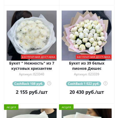
БЕСПЛАТНАЯ ДОСТАВКА
БЕСПЛАТНАЯ ДОСТАВКА
Букет " Нежность" из 7
Букет из 39 белых
кустовых хризантем
пионов Дюшес
Артикул: 023340
Артикул: 023339
CashBack 108 руб.
?
CashBack 1 022 руб.
?
2 155
руб.
/шт
20 430
руб.
/шт
АКЦИЯ
АКЦИЯ