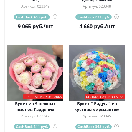
Артикул: 023349
Артикул: 023348
CashBack 453 руб.
?
CashBack 233 руб.
?
9 065
руб.
/шт
4 660
руб.
/шт
БЕСПЛАТНАЯ ДОСТАВКА
БЕСПЛАТНАЯ ДОСТАВКА
Букет из 9 нежных
Букет " Радуга" из
пионов Гардения
кустовых хризантем
Артикул: 023347
Артикул: 023345
CashBack 211 руб.
?
CashBack 368 руб.
?