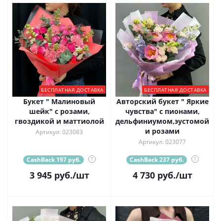
БЕСПЛАТНАЯ ДОСТАВКА
БЕСПЛАТНАЯ ДОСТАВКА
Букет " Малиновый
Авторский букет " Яркие
шейк" с розами,
чувства" с пионами,
гвоздикой и маттиолой
дельфиниумом,эустомой
и розами
Артикул: 023083
Артикул: 023077
CashBack 197 руб.
?
CashBack 237 руб.
?
3 945
руб.
/шт
4 730
руб.
/шт