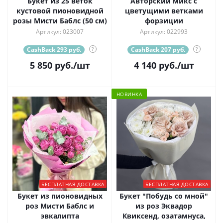
Букет из 25 веток
Авторский микс с
кустовой пионовидной
цветущими ветками
розы Мисти Баблс (50 см)
форзиции
Артикул: 023007
Артикул: 022993
CashBack 293 руб.
?
CashBack 207 руб.
?
5 850
руб.
/шт
4 140
руб.
/шт
НОВИНКА
БЕСПЛАТНАЯ ДОСТАВКА
БЕСПЛАТНАЯ ДОСТАВКА
Букет из пионовидных
Букет "Побудь со мной"
роз Мисти Баблс и
из роз Эквадор
эвкалипта
Квиксенд, озатамнуса,