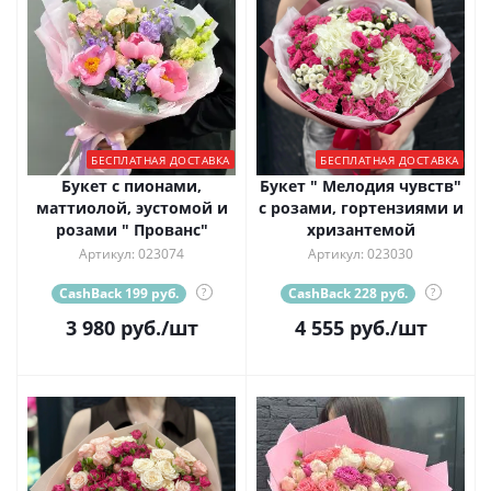
БЕСПЛАТНАЯ ДОСТАВКА
БЕСПЛАТНАЯ ДОСТАВКА
Букет с пионами,
Букет " Мелодия чувств"
маттиолой, эустомой и
с розами, гортензиями и
розами " Прованс"
хризантемой
Артикул: 023074
Артикул: 023030
CashBack 199 руб.
?
CashBack 228 руб.
?
3 980
руб.
/шт
4 555
руб.
/шт