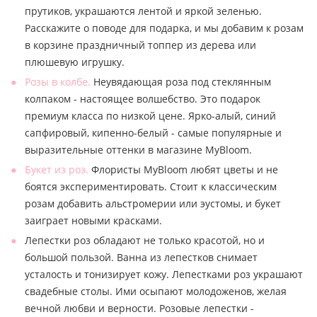
прутиков, украшаются лентой и яркой зеленью.
Расскажите о поводе для подарка, и мы добавим к розам
в корзине праздничный топпер из дерева или
плюшевую игрушку.
Розы в колбе.
Неувядающая роза под стеклянным
колпаком - настоящее волшебство. Это подарок
премиум класса по низкой цене. Ярко-алый, синий
сапфировый, кипенно-белый - самые популярные и
выразительные оттенки в магазине MyBloom.
Букет из роз.
Флористы MyBloom любят цветы и не
боятся экспериментировать. Стоит к классическим
розам добавить альстромерии или эустомы, и букет
заиграет новыми красками.
Лепестки роз обладают не только красотой, но и
большой пользой. Ванна из лепестков снимает
усталость и тонизирует кожу. Лепестками роз украшают
свадебные столы. Ими осыпают молодоженов, желая
вечной любви и верности. Розовые лепестки -