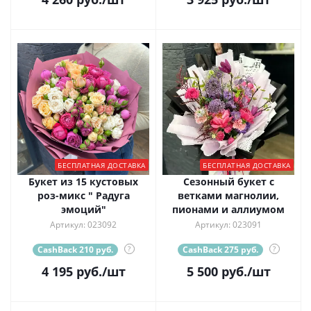
БЕСПЛАТНАЯ ДОСТАВКА
БЕСПЛАТНАЯ ДОСТАВКА
Букет из 15 кустовых
Сезонный букет с
роз-микс " Радуга
ветками магнолии,
эмоций"
пионами и аллиумом
Артикул: 023092
Артикул: 023091
CashBack 210 руб.
?
CashBack 275 руб.
?
4 195
руб.
/шт
5 500
руб.
/шт