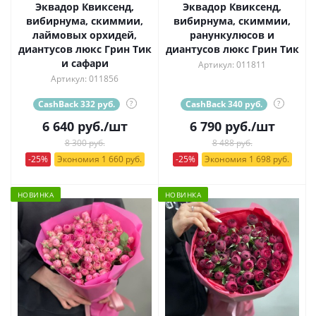
Эквадор Квиксенд,
Эквадор Квиксенд,
вибирнума, скиммии,
вибирнума, скиммии,
лаймовых орхидей,
ранункулюсов и
диантусов люкс Грин Тик
диантусов люкс Грин Тик
и сафари
Артикул: 011811
Артикул: 011856
CashBack 332 руб.
?
CashBack 340 руб.
?
6 640
руб.
/шт
6 790
руб.
/шт
8 300 руб.
8 488 руб.
-25%
Экономия 1 660 руб.
-25%
Экономия 1 698 руб.
НОВИНКА
НОВИНКА