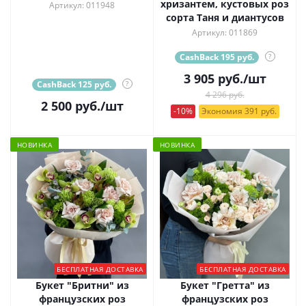
хризантем, кустовых роз
Артикул: 011948
сорта Таня и диантусов
Артикул: 011869
CashBack 195 руб.
?
3 905
руб.
/шт
CashBack 125 руб.
?
4 296 руб.
2 500
руб.
/шт
-10%
Экономия 391 руб.
НОВИНКА
НОВИНКА
БЕСПЛАТНАЯ ДОСТАВКА
БЕСПЛАТНАЯ ДОСТАВКА
Букет "Бритни" из
Букет "Гретта" из
французских роз
французских роз