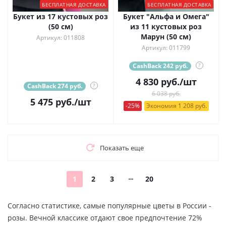
БЕСПЛАТНАЯ ДОСТАВКА
БЕСПЛАТНАЯ ДОСТАВКА
Букет из 17 кустовых роз
Букет "Альфа и Омега"
(50 см)
из 11 кустовых роз
Марун (50 см)
Артикул: 011808
Артикул: 011799
CashBack 242 руб.
?
4 830
руб.
/шт
CashBack 274 руб.
?
6 038 руб.
5 475
руб.
/шт
-25%
Экономия 1 208 руб.
Показать еще
1
2
3
20
Согласно статистике, самые популярные цветы в России -
розы. Вечной классике отдают свое предпочтение 72%