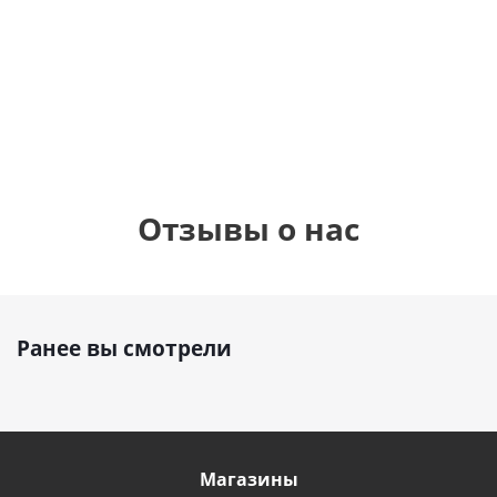
фольгированный
см)
шар с гелием (45
см)
1 330
895
1
руб.
895
руб.
руб.
Отзывы о нас
Ранее вы смотрели
Магазины