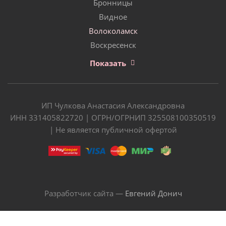
Бронницы
Видное
Волоколамск
Воскресенск
Показать
ИП Чулкова Анастасия Александровна
ИНН 331405822720 | ОГРН/ОГРНИП 325508100350519
| Не является публичной офертой
Разработчик сайта —
Евгений Донич