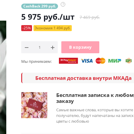
?
CashBack 299 руб.
5 975
руб.
/шт
7 469 руб.
-25%
Экономия 1 494 руб.
В корзину
Мы принимаем:
Бесплатная доставка внутри МКАДа
Бесплатная записка к любом
заказу
Самые важные слова, которые вы хотите
получателю, будут напечатаны на записк
цветы с любовью