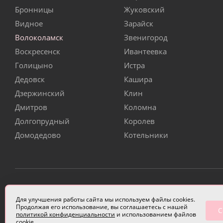
Бронницы
Жуковский
Видное
Зарайск
Волоколамск
Звенигород
Воскресенск
Ивантеевка
Голицыно
Истра
Дедовск
Кашира
Дзержинский
Клин
Дмитров
Коломна
Долгопрудный
Королев
Домодедово
Котельники
ИП Чулкова Анастасия Александровна ИНН 3314058227
Для улучшения работы сайта мы используем файлы cookies.
Продолжая его использование, вы соглашаетесь с нашей
С
политикой конфиденциальности
и использованием файлов
cookie.