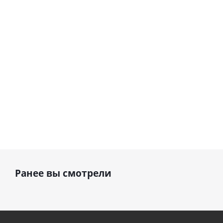
шар с гелием (45
см)
1 330
895
руб.
895
руб.
руб.
Ранее вы смотрели