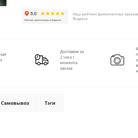
Наш рейтинг выполненных заказов
Яндексе
Ф
Доставим за
ная
2 часа с
 к
момента
заказа
Самовывоз
Тэги