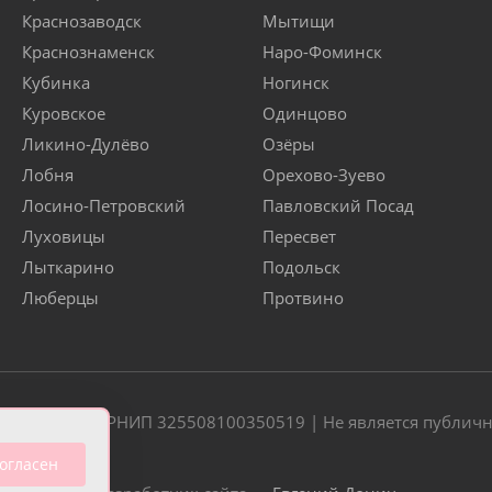
Краснозаводск
Мытищи
Краснознаменск
Наро-Фоминск
Кубинка
Ногинск
Куровское
Одинцово
Ликино-Дулёво
Озёры
Лобня
Орехово-Зуево
Лосино-Петровский
Павловский Посад
Луховицы
Пересвет
Лыткарино
Подольск
Люберцы
Протвино
20 | ОГРН/ОГРНИП 325508100350519 | Не является публич
огласен