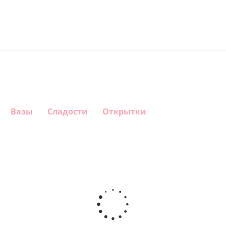
Вазы
Сладости
Открытки
Шар
Шар
Шар
Шар
гелиевый
гелиевый
гелиевый
Звезда - С
цифра 4
цифра 3
цифра 1
днем
(40х102
(40х102
(40х102
рождения
см)
см)
см)
(45 см)