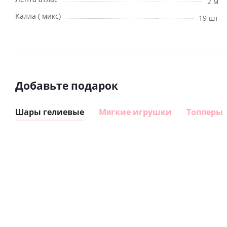
2 м
Калла ( микс)
19 шт
Добавьте подарок
Шары гелиевые
Мягкие игрушки
Топперы
Шар
Шар
сердце I
гелиевый
love you
цифра 8
Сердце розовое
(45 см)
(40х102
фольгированный
см)