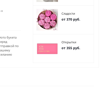
 в
Сладости
от 370 руб.
ото букета
перед
Открытки
отправкой по
от 355 руб.
вашему
желанию