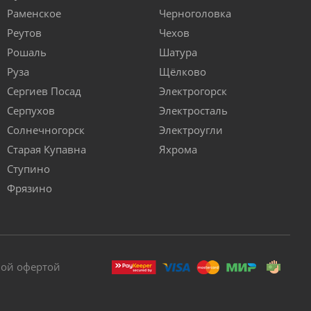
Раменское
Черноголовка
Реутов
Чехов
Рошаль
Шатура
Руза
Щёлково
Сергиев Посад
Электрогорск
Серпухов
Электросталь
Солнечногорск
Электроугли
Старая Купавна
Яхрома
Ступино
Фрязино
ной офертой