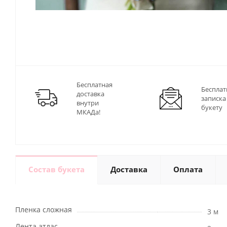
Бесплатная
Бесплат
доставка
записка
внутри
букету
МКАДа!
Состав букета
Доставка
Оплата
Пленка сложная
3 м
Лента атлас