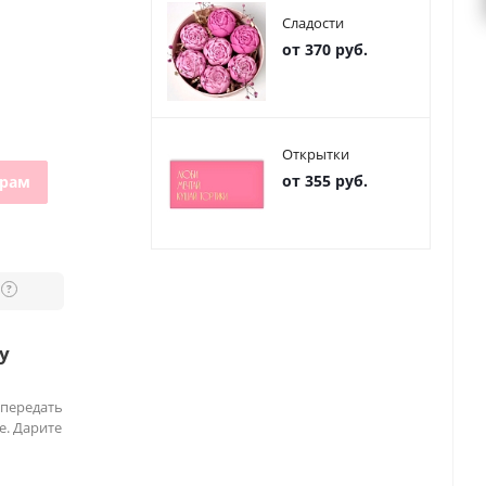
Сладости
от 370 руб.
Открытки
от 355 руб.
грам
?
у
 передать
е. Дарите