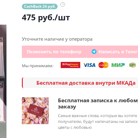
?
CashBack 24 руб.
475
руб.
/шт
Уточните наличие у оператора
Позвонить по телефону
Написать в Теле
Мы принимаем:
Бесплатная доставка внутри МКАДа
Бесплатная записка к любом
заказу
Самые важные слова, которые вы хотите
получателю, будут напечатаны на записк
цветы с любовью