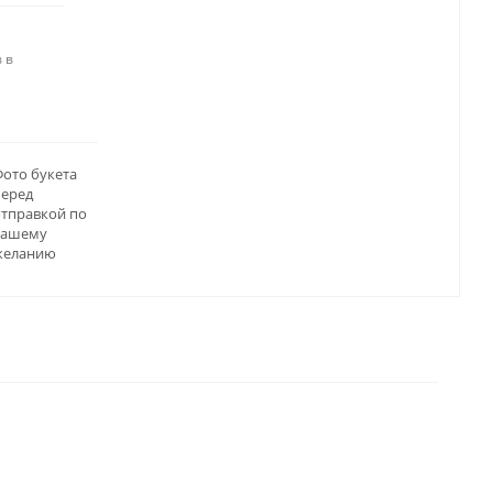
 в
ото букета
перед
отправкой по
вашему
желанию