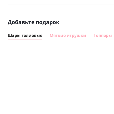
Добавьте подарок
Шары гелиевые
Мягкие игрушки
Топперы
Шар
Шар
сердце I
гелиевый
love you
цифра 8
Сердце розовое
(45 см)
(40х102
фольгированный
см)
шар с гелием (45
см)
1 330
895
руб.
895
руб.
руб.