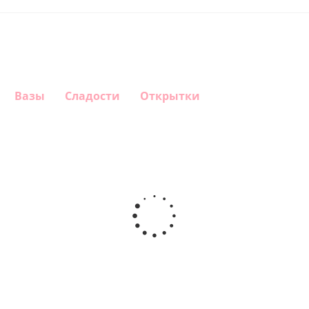
Вазы
Сладости
Открытки
Шар
Шар
Шар
Шар
гелиевый
гелиевый
гелиевый
Звезда - С
цифра 4
цифра 3
цифра 1
днем
(40х102
(40х102
(40х102
рождения
см)
см)
см)
(45 см)
1 330
1 330
1 330
895
руб.
руб.
руб.
руб.