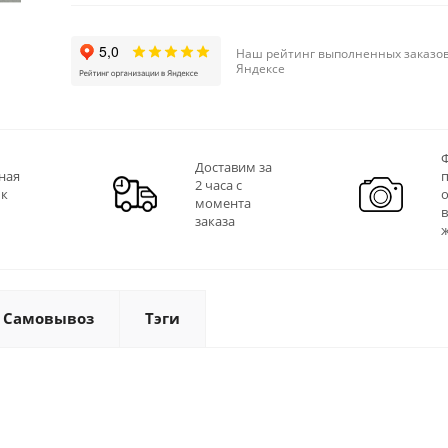
Наш рейтинг выполненных заказов
Яндексе
Ф
Доставим за
ная
2 часа с
 к
момента
заказа
Самовывоз
Тэги