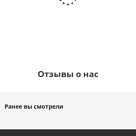
дня
(40х102
с
рождения
см)
бабочками
(45см)
1 330
89
руб.
900
руб.
900
руб.
руб
Отзывы о нас
Ранее вы смотрели