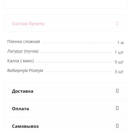
Состав букета
Пленка сложная
1 м
Лагурус (пучок)
1 шт
Калла ( микс)
9 шт
Вибирнум Розеум
3 шт
Доставка
Оплата
Самовывоз