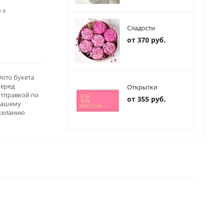
 в
Сладости
от 370 руб.
ото букета
перед
Открытки
отправкой по
от 355 руб.
вашему
желанию