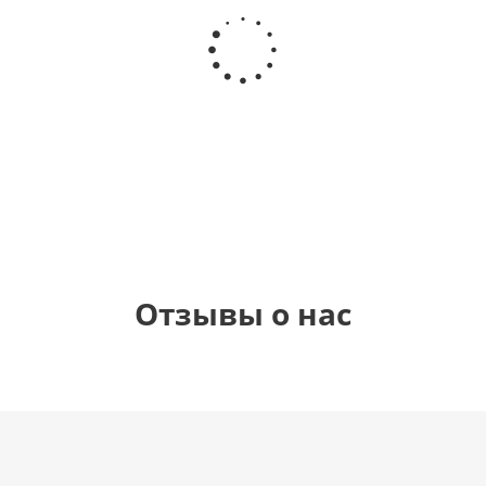
Шар
Шар
Шар
Шар
гелиевый
гелиевый
гелиевый
Звезда - С
цифра 4
цифра 3
цифра 1
днем
(40х102
(40х102
(40х102
рождения
см)
см)
см)
(45 см)
1 330
1 330
1 330
895
руб.
руб.
руб.
руб.
Отзывы о нас