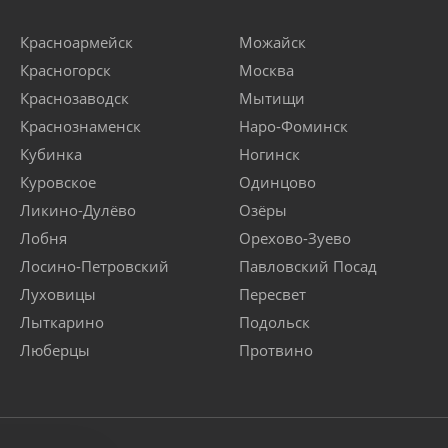
Красноармейск
Можайск
Красногорск
Москва
Краснозаводск
Мытищи
Краснознаменск
Наро-Фоминск
Кубинка
Ногинск
Куровское
Одинцово
Ликино-Дулёво
Озёры
Лобня
Орехово-Зуево
Лосино-Петровский
Павловский Посад
Луховицы
Пересвет
Лыткарино
Подольск
Люберцы
Протвино