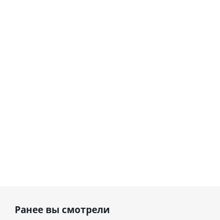
Шар
Шар
сердце I
гелиевый
love you
цифра 8
Сердце розовое
(45 см)
(40х102
фольгированный
см)
шар с гелием (45
см)
1 330
895
руб.
895
руб.
руб.
Ранее вы смотрели