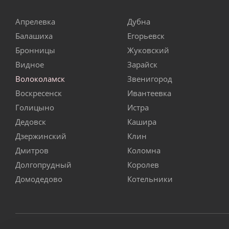
Апрелевка
Дубна
Балашиха
Егорьевск
Бронницы
Жуковский
Видное
Зарайск
Волоколамск
Звенигород
Воскресенск
Ивантеевка
Голицыно
Истра
Дедовск
Кашира
Дзержинский
Клин
Дмитров
Коломна
Долгопрудный
Королев
Домодедово
Котельники