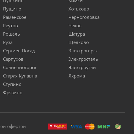
Пушкино
Химки
Пущино
Хотьково
Раменское
Черноголовка
Реутов
Чехов
Рошаль
Шатура
Руза
Щёлково
Сергиев Посад
Электрогорск
Серпухов
Электросталь
Солнечногорск
Электроугли
Старая Купавна
Яхрома
Ступино
Фрязино
ной офертой