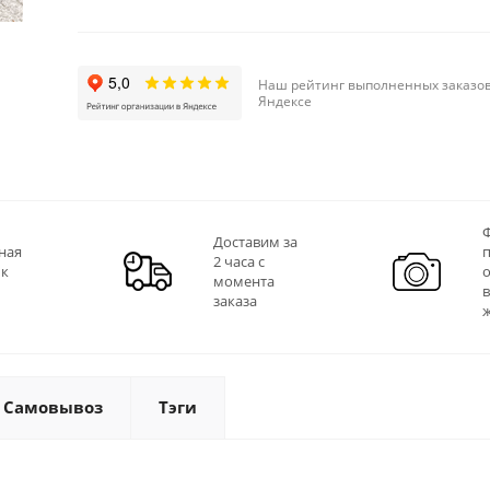
Наш рейтинг выполненных заказов
Яндексе
Ф
Доставим за
ная
2 часа с
 к
момента
заказа
Самовывоз
Тэги