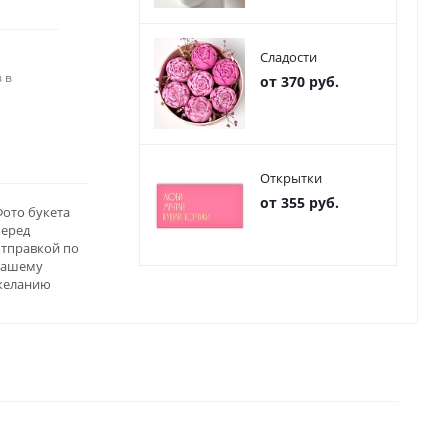
Сладости
 в
от 370 руб.
Открытки
от 355 руб.
ото букета
перед
отправкой по
вашему
желанию