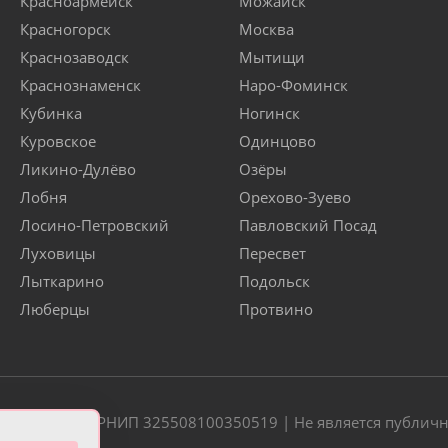
Красноармейск
Можайск
Красногорск
Москва
Краснозаводск
Мытищи
Краснознаменск
Наро-Фоминск
Кубинка
Ногинск
Куровское
Одинцово
Ликино-Дулёво
Озёры
Лобня
Орехово-Зуево
Лосино-Петровский
Павловский Посад
Луховицы
Пересвет
Лыткарино
Подольск
Люберцы
Протвино
20 | ОГРН/ОГРНИП 325508100350519 | Не является публич