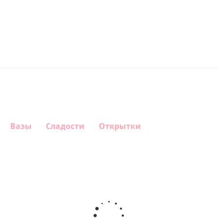
Вазы
Сладости
Открытки
Шар круг
Шар
Шар
Шар
Самая
сердце,
гелиевый
Звезда - С
самая
моя
цифра 1
днем