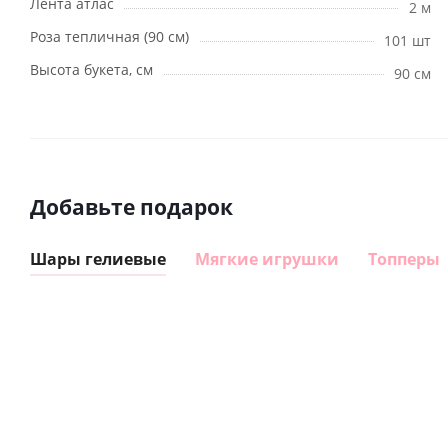
Лента атлас
2 м
Роза тепличная (90 см)
101 шт
Высота букета, см
90 см
Добавьте подарок
Шары гелиевые
Мягкие игрушки
Топперы
Шар
Шар
гелиевый
гелиевый
цифра 8
цифра 4