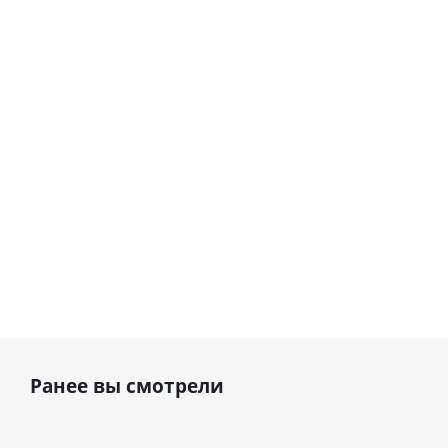
Сердце розовое
(40х102
(40х102
фольгированный
см)
см)
шар с гелием (45
см)
1 330
1 330
руб.
895
руб.
руб.
Ранее вы смотрели