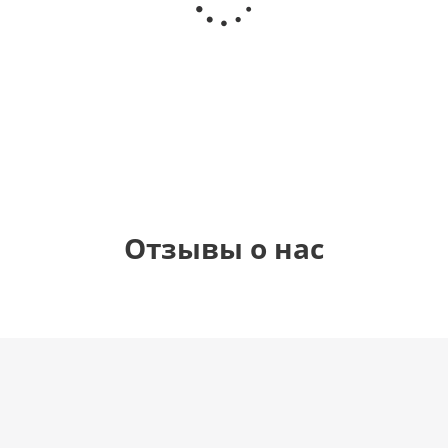
любовь
(40х102
рождения
см)
(45 см)
1 330
895
900
895
руб.
руб.
руб.
руб.
Отзывы о нас