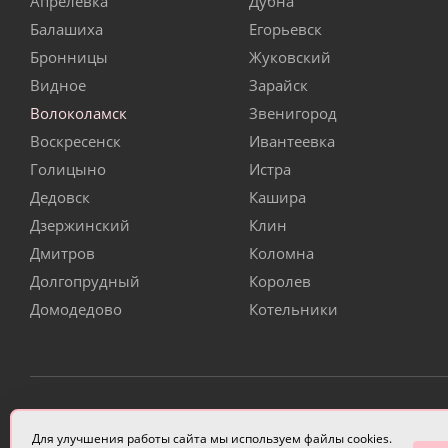
Апрелевка
Дубна
Балашиха
Егорьевск
Бронницы
Жуковский
Видное
Зарайск
Волоколамск
Звенигород
Воскресенск
Ивантеевка
Голицыно
Истра
Дедовск
Кашира
Дзержинский
Клин
Дмитров
Коломна
Долгопрудный
Королев
Домодедово
Котельники
ИП Чулкова Анастасия Александровна ИНН 3314058227
Для улучшения работы сайта мы используем файлы cookies.