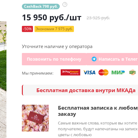
?
CashBack 798 руб.
15 950
руб.
/шт
23 925 руб.
-50%
Экономия 7 975 руб.
Уточните наличие у оператора
Позвонить по телефону
Написать в Теле
Мы принимаем:
Бесплатная доставка внутри МКАДа
Бесплатная записка к любом
заказу
Самые важные слова, которые вы хотите
получателю, будут напечатаны на записк
цветы с любовью