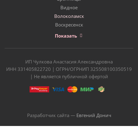
Видное
Волоколамск
Воскресенск
Показать
ИП Чулкова Анастасия Александровна
ИНН 331405822720 | ОГРН/ОГРНИП 325508100350519
| Не является публичной офертой
Разработчик сайта —
Евгений Донич