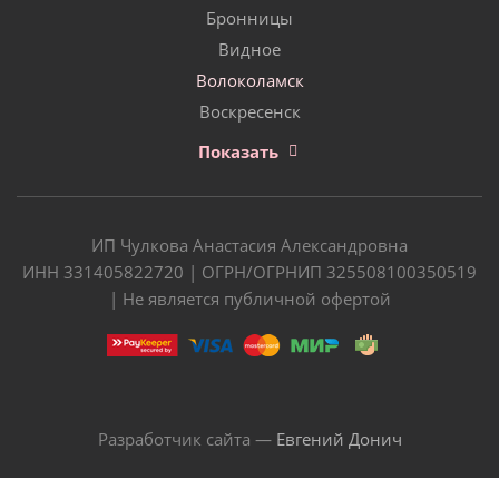
Бронницы
Видное
Волоколамск
Воскресенск
Показать
ИП Чулкова Анастасия Александровна
ИНН 331405822720 | ОГРН/ОГРНИП 325508100350519
| Не является публичной офертой
Разработчик сайта —
Евгений Донич