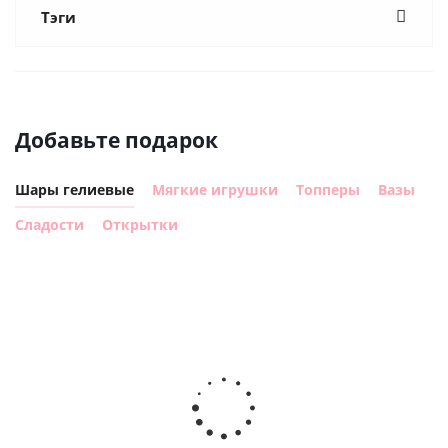
Тэги
Добавьте подарок
Шары гелиевые
Мягкие игрушки
Топперы
Вазы
Сладости
Открытки
Шар с
Шар круг,
днем
счастливого
рождения,
Сердце розовое
дня
с
фольгированный
рождения