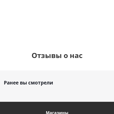
бабочками
шар с гелием (45
(45см)
см)
900
руб.
900
руб.
895
руб.
Отзывы о нас
Ранее вы смотрели
Магазины