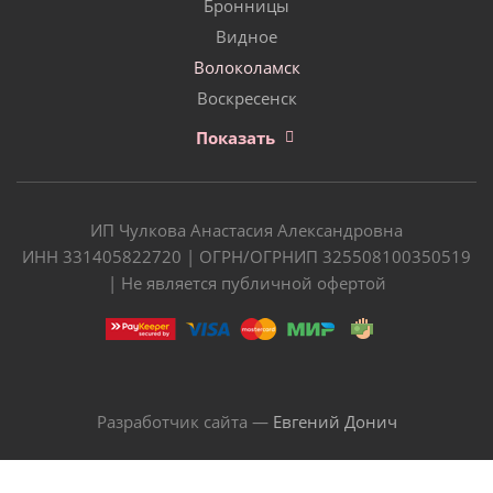
Бронницы
Видное
Волоколамск
Воскресенск
Показать
ИП Чулкова Анастасия Александровна
ИНН 331405822720 | ОГРН/ОГРНИП 325508100350519
| Не является публичной офертой
Разработчик сайта —
Евгений Донич