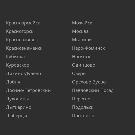
Красноармейск
Можайск
Красногорск
Москва
Краснозаводск
Мытищи
Краснознаменск
Наро-Фоминск
Кубинка
Ногинск
Куровское
Одинцово
Ликино-Дулёво
Озёры
Лобня
Орехово-Зуево
Лосино-Петровский
Павловский Посад
Луховицы
Пересвет
Лыткарино
Подольск
Люберцы
Протвино