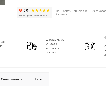
Наш рейтинг выполненных заказов
Яндексе
Ф
Доставим за
ная
2 часа с
 к
момента
заказа
Самовывоз
Тэги