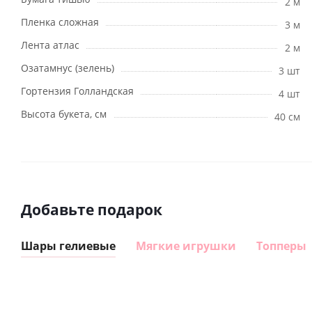
2 м
Пленка сложная
3 м
Лента атлас
2 м
Озатамнус (зелень)
3 шт
Гортензия Голландская
4 шт
Высота букета, см
40 см
Добавьте подарок
Шары гелиевые
Мягкие игрушки
Топперы