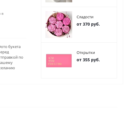
 в
Сладости
от 370 руб.
ото букета
перед
Открытки
отправкой по
от 355 руб.
вашему
желанию