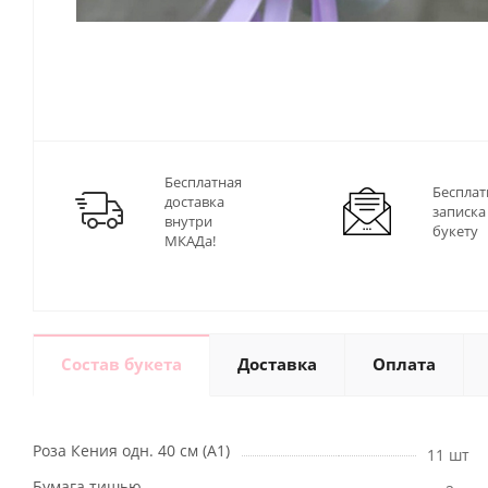
Бесплатная
Бесплат
доставка
записка
внутри
букету
МКАДа!
Состав букета
Доставка
Оплата
Роза Кения одн. 40 см (А1)
11 шт
Бумага тишью