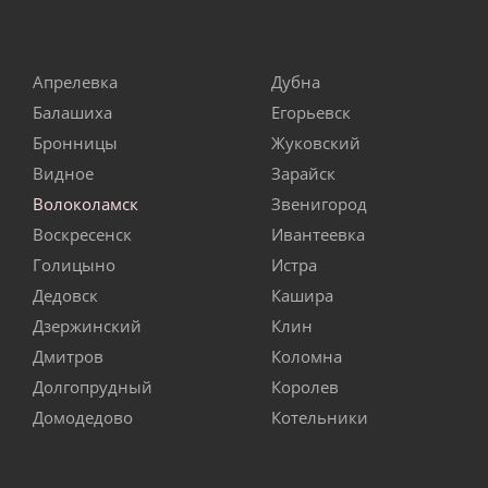
Апрелевка
Дубна
Балашиха
Егорьевск
Бронницы
Жуковский
Видное
Зарайск
Волоколамск
Звенигород
Воскресенск
Ивантеевка
Голицыно
Истра
Дедовск
Кашира
Дзержинский
Клин
Дмитров
Коломна
Долгопрудный
Королев
Домодедово
Котельники