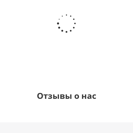
Шар
Шар
Шар
Шар
гелиевый
гелиевый
гелиевый
Звезда - С
цифра 4
цифра 3
цифра 1
днем
(40х102
(40х102
(40х102
рождения
см)
см)
см)
(45 см)
1 330
1 330
1 330
895
руб.
руб.
руб.
руб.
Отзывы о нас