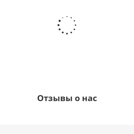
Шар
Шар
Шар
Шар
гелиевый
гелиевый
гелиевый
Звезда - С
цифра 4
цифра 3
цифра 1
днем
(40х102
(40х102
(40х102
рождения
см)
см)
см)
(45 см)
1 330
1 330
1 330
895
руб.
руб.
руб.
руб.
Отзывы о нас