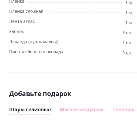
Пленка
1 м
Пленка сложная
1 м
Лента атлас
1 м
Хлопок
3 шт
Лаванда (пучок малый)
1 шт
Пион из белого шоколада
9 шт
Добавьте подарок
Шары гелиевые
Мягкие игрушки
Топперы