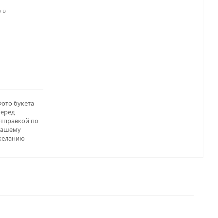
 в
ото букета
перед
отправкой по
вашему
желанию