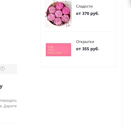
Сладости
от 370 руб.
Открытки
от 355 руб.
?
у
 передать
е. Дарите