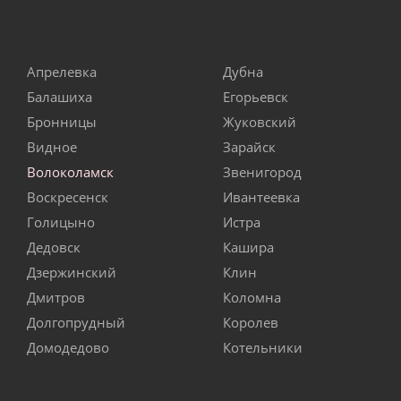
Апрелевка
Дубна
Балашиха
Егорьевск
Бронницы
Жуковский
Видное
Зарайск
Волоколамск
Звенигород
Воскресенск
Ивантеевка
Голицыно
Истра
Дедовск
Кашира
Дзержинский
Клин
Дмитров
Коломна
Долгопрудный
Королев
Домодедово
Котельники