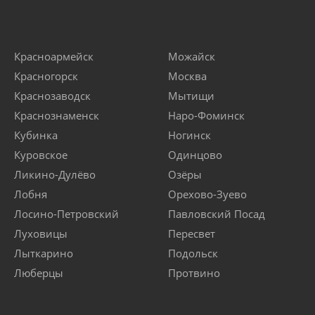
Красноармейск
Можайск
Красногорск
Москва
Краснозаводск
Мытищи
Краснознаменск
Наро-Фоминск
Кубинка
Ногинск
Куровское
Одинцово
Ликино-Дулёво
Озёры
Лобня
Орехово-Зуево
Лосино-Петровский
Павловский Посад
Луховицы
Пересвет
Лыткарино
Подольск
Люберцы
Протвино