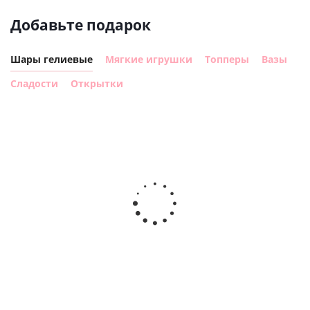
Добавьте подарок
Шары гелиевые
Мягкие игрушки
Топперы
Вазы
Сладости
Открытки
Шар
Шар
гелиевый
гелиевый
г
цифра 8
цифра 4
ц
Сердце розовое
(40х102
(40х102
фольгированный
см)
см)
шар с гелием (45
см)
1 330
1 330
руб.
895
руб.
руб.