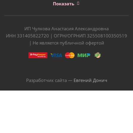
Показать
ИП Чулкова Анастасия Александровна
ИНН 331405822720 | ОГРН/ОГРНИП 325508100350519
| Не является публичной офертой
Разработчик сайта —
Евгений Донич