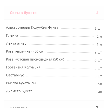
Состав букета
Альстромерия Колумбия Фунза
5 шт
Пленка
2 м
Лента атлас
1 м
Роза тепличная (50 см)
9 шт
Роза кустовая пионовидная (50 см)
6 шт
Гортензия Колумбия
3 шт
Озотамнус
5 шт
Высота букета, см
50
Диаметр букета
40
Доставка