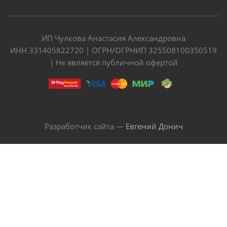
ИП Чулкова Анастасия Александровна
ИНН 331405822720 | ОГРН/ОГРНИП 325508100350519
| Не является публичной офертой
Разработчик сайта —
Евгений Донич