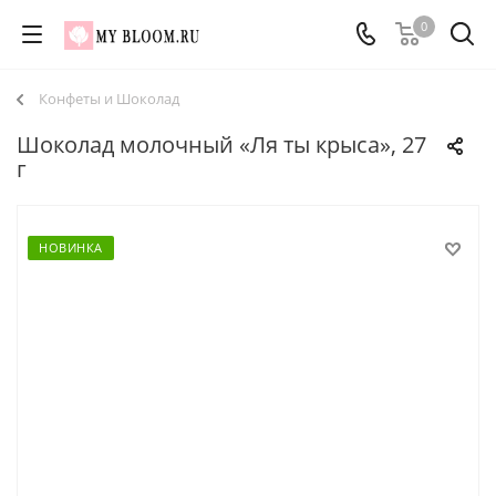
0
Конфеты и Шоколад
Шоколад молочный «Ля ты крыса», 27
г
НОВИНКА