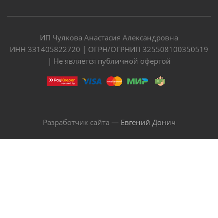
ИП Чулкова Анастасия Александровна
ИНН 331405822720 | ОГРН/ОГРНИП 325508100350519
| Не является публичной офертой
Разработчик сайта —
Евгений Донич