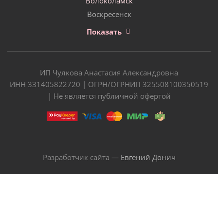
Волоколамск
Воскресенск
Показать
ИП Чулкова Анастасия Александровна
ИНН 331405822720 | ОГРН/ОГРНИП 325508100350519
| Не является публичной офертой
Разработчик сайта —
Евгений Донич